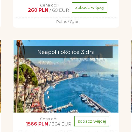
Cena od:
zobacz więcej
260 PLN
/ 60 EUR
Pafos / Cypr
Neapol i okolice 3 dni
Cena od:
zobacz więcej
1566 PLN
/ 364 EUR