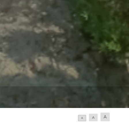
A
A
A