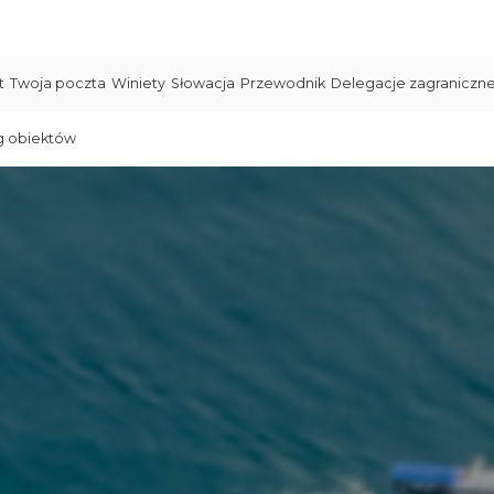
t
Twoja poczta
Winiety
Słowacja
Przewodnik
Delegacje zagraniczn
g obiektów