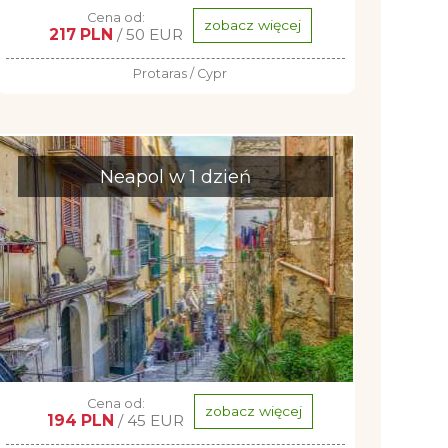
Cena od:
zobacz więcej
217 PLN
/ 50 EUR
Protaras / Cypr
Neapol w 1 dzień
Cena od:
zobacz więcej
194 PLN
/ 45 EUR