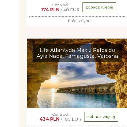
Cena od:
zobacz więcej
174 PLN
/ 40 EUR
Pafos / Cypr
Life Atlantyda Max z Pafos do
Ayia Napa, Famagusta, Varosha
Cena od:
zobacz więcej
434 PLN
/ 100 EUR