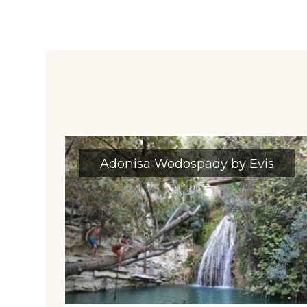
Adonisa Wodospady by Evis