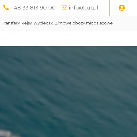
+48 33 813 90 00
info@tu1.pl
e
Transfery
Rejsy
Wycieczki
Zimowe obozy młodzieżowe