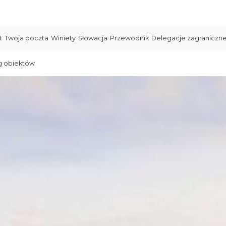
t
Twoja poczta
Winiety
Słowacja
Przewodnik
Delegacje zagraniczn
g obiektów