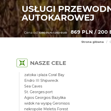
USŁUGI PRZEWODN
AUTOKAROWEJ
869 PLN / 200
Cena od
1086 PLN / 250 EUR
Strona główna
/
NASZE CELE
zatoka i plaża Coral Bay
Endro III Shipwreck
Sea Caves
St. Georges port
Agios Georgios Bazylika
widok na wyspę Geronisos
nekropolie Meletis Forest