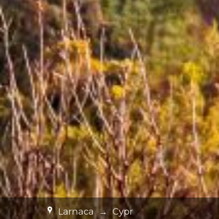
Larnaca
→
Cypr