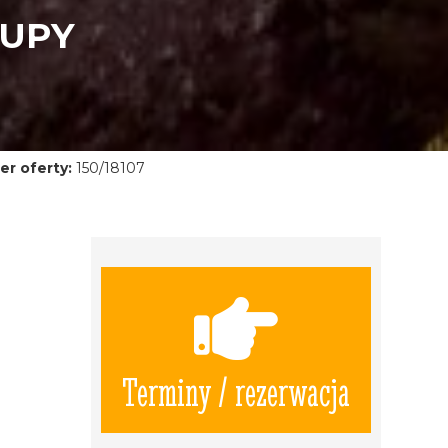
RUPY
r oferty:
150/18107
Terminy / rezerwacja