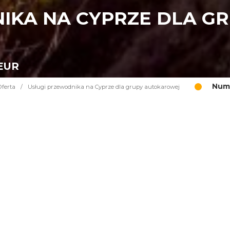
IKA NA CYPRZE DLA G
 EUR
Nume
Oferta
/
Usługi przewodnika na Cyprze dla grupy autokarowej