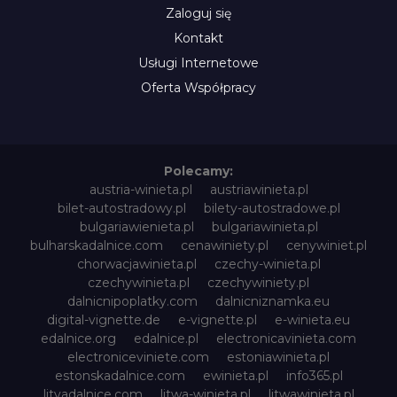
Zaloguj się
Kontakt
Usługi Internetowe
Oferta Współpracy
Polecamy:
austria-winieta.pl
austriawinieta.pl
bilet-autostradowy.pl
bilety-autostradowe.pl
bulgariawienieta.pl
bulgariawinieta.pl
bulharskadalnice.com
cenawiniety.pl
cenywiniet.pl
chorwacjawinieta.pl
czechy-winieta.pl
czechywinieta.pl
czechywiniety.pl
dalnicnipoplatky.com
dalnicniznamka.eu
digital-vignette.de
e-vignette.pl
e-winieta.eu
edalnice.org
edalnice.pl
electronicavinieta.com
electroniceviniete.com
estoniawinieta.pl
estonskadalnice.com
ewinieta.pl
info365.pl
litvadalnice.com
litwa-winieta.pl
litwawinieta.pl