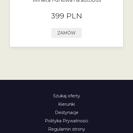
Winieta 1-dniowa na autobus
399 PLN
ZAMÓW
Szukaj oferty
Kierunki
Destynacje
Polityka Prywatności
Regulamin strony