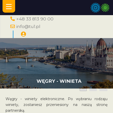
+48 33 813 90 00
info@tu1.pl
WĘGRY - WINIETA
A
A
A
Węgry - winiety elektroniczne. Po wybraniu rodzaju
winiety, zostaniesz przeniesiony na naszą stronę
partnerską.