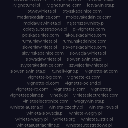
livignotunel.pl
livignotunnel.com
lotvawinieta.pl
lotwawinieta.pl
lotysskadalnice.com
madarskadalnice.com
moldavskadalnice.com
moldawiawinieta.pl
najtanszewiniety.pl
oplatyautostradowe.pl
pl-vignette.com
polskadalnice.com
rakouskadalnice.com
rumuniawinieta.pl
rumunskadalnice.com
sloveniawinieta.pl
slovenskadalnice.com
slovinskadalnice.com
slowacja-winieta.pl
slowacjawinieta.pl
sloweniawinieta.pl
svycarskadalnice.com
szwajcariawinieta.pl
słoweniawinieta.pl
tunellivigno.pl
vignette-at.com
vignette-bg.com
vignette-cz.com
vignette-pl.com
vignette-poland.pl
vignette-ro.com
vignette-si.com
vignette.pl
vignettepoland.pl
vinetki.pl
vinietaelectronica.com
vinieteelectronice.com
wegrywinieta.pl
winieta-austria.pl
winieta-czechy.pl
winieta-litwa.pl
winieta-słowacja.pl
winieta-wegry.pl
winieta-węgry.pl
winieta.org
winietaaustria.pl
winietaaustriaonline.pl
winietaautostradowa.pl