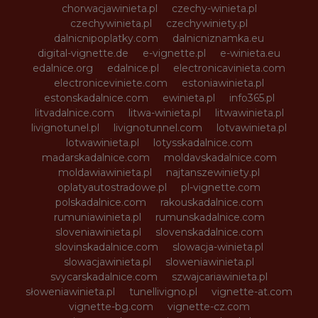
chorwacjawinieta.pl
czechy-winieta.pl
czechywinieta.pl
czechywiniety.pl
dalnicnipoplatky.com
dalnicniznamka.eu
digital-vignette.de
e-vignette.pl
e-winieta.eu
edalnice.org
edalnice.pl
electronicavinieta.com
electroniceviniete.com
estoniawinieta.pl
estonskadalnice.com
ewinieta.pl
info365.pl
litvadalnice.com
litwa-winieta.pl
litwawinieta.pl
livignotunel.pl
livignotunnel.com
lotvawinieta.pl
lotwawinieta.pl
lotysskadalnice.com
madarskadalnice.com
moldavskadalnice.com
moldawiawinieta.pl
najtanszewiniety.pl
oplatyautostradowe.pl
pl-vignette.com
polskadalnice.com
rakouskadalnice.com
rumuniawinieta.pl
rumunskadalnice.com
sloveniawinieta.pl
slovenskadalnice.com
slovinskadalnice.com
slowacja-winieta.pl
slowacjawinieta.pl
sloweniawinieta.pl
svycarskadalnice.com
szwajcariawinieta.pl
słoweniawinieta.pl
tunellivigno.pl
vignette-at.com
vignette-bg.com
vignette-cz.com