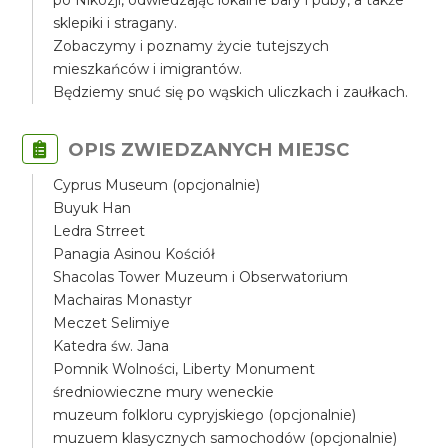
po Nikozji, odwiedzając lokalne bary i puby, a także
sklepiki i stragany.
Zobaczymy i poznamy życie tutejszych
mieszkańców i imigrantów.
Będziemy snuć się po wąskich uliczkach i zaułkach.
OPIS ZWIEDZANYCH MIEJSC
Cyprus Museum (opcjonalnie)
Buyuk Han
Ledra Strreet
Panagia Asinou Kościół
Shacolas Tower Muzeum i Obserwatorium
Machairas Monastyr
Meczet Selimiye
Katedra św. Jana
Pomnik Wolności, Liberty Monument
średniowieczne mury weneckie
muzeum folkloru cypryjskiego (opcjonalnie)
muzuem klasycznych samochodów (opcjonalnie)