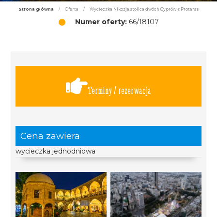
Strona główna
/
Oferta
/
Wycieczka Nikozja stolica dwóch Cyprów z Protaras
Numer oferty:
66/18107
Terminy / rezerwacja
Cena zawiera
wycieczka jednodniowa