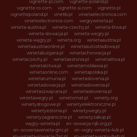
vignette-pl.com
vignette-poland.pl
vignette-ro.com
vignette-si.com
vignette.pl
vignettepoland.pl
vinetki.pl
vinietaelectronica.com
vinieteelectronice.com
wegrywinieta.pl
winieta-austria.pl
winieta-czechy.pl
winieta-litwa.pl
winieta-słowacja.pl
winieta-wegry.pl
winieta-węgry.pl
winieta.org
winietaaustria.pl
winietaaustriaonline.pl
winietaautostradowa.pl
winietabulgaria.pl
winietachorwacja.pl
winietaczechy.pl
winietaestonia.pl
winietalitwa.pl
winietalotwa.pl
winietamoldawia.pl
winietaonline.com
winietapolska.pl
winietarumunia.pl
winietaslovenia.pl
winietaslowacja.pl
winietaslowenia.pl
winietaszwajcaria.pl
winietasłowenia.pl
winietawegry.pl
winietomat.pl
winiety.org
winietydrogowe.pl
winietyelektroniczne.pl
winietyestonia.pl
winietywegry.pl
winietyzagraniczne.pl
winietyzakup.pl
węgry-winieta.pl
xn--sowacja-njb.org.pl
xn--soweniawinieta-gnc.pl
xn--wgry-winieta-4vb.pl
xn--winieta-sowacja-7sc.pl
xn--winieta-wgry-dwb.pl