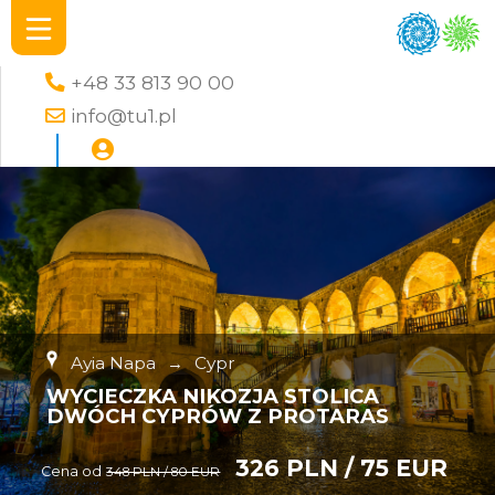
+48 33 813 90 00
info@tu1.pl
Ayia Napa
→
Cypr
WYCIECZKA NIKOZJA STOLICA
DWÓCH CYPRÓW Z PROTARAS
326 PLN / 75 EUR
Cena od
348 PLN / 80 EUR