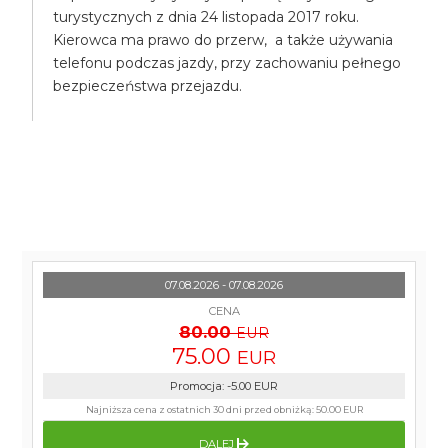
turystycznych z dnia 24 listopada 2017 roku.
Kierowca ma prawo do przerw, a także używania
telefonu podczas jazdy, przy zachowaniu pełnego
bezpieczeństwa przejazdu.
07.08.2026 - 07.08.2026
CENA
80.00
EUR
75.00
EUR
Promocja
:
-5.00
EUR
Najniższa cena z ostatnich 30 dni przed obniżką:
50.00 EUR
DALEJ